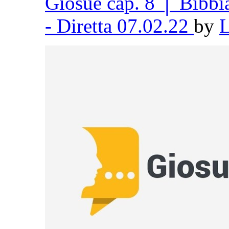
Giosuè cap. 8 │ Bibb
- Diretta 07.02.22
by
L