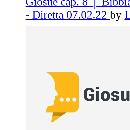
Giosuè cap. 8 │ Bibb
- Diretta 07.02.22
by
L