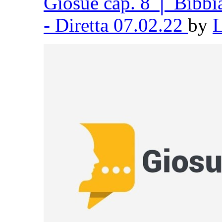
Giosuè cap. 8 │ Bibb
- Diretta 07.02.22
by
L