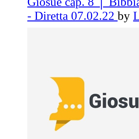
Giosuè cap. 8 │ Bibb
- Diretta 07.02.22
by
L