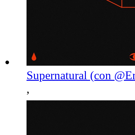
Supernatural (con ‪@E
,